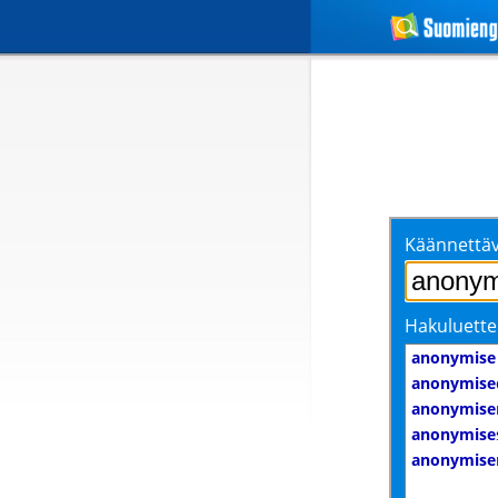
Käännettäv
Hakuluette
anonymise
anonymise
anonymise
anonymise
anonymise