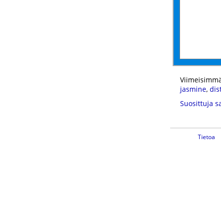
Viimeisimmä
jasmine
,
dis
Suosittuja s
Tietoa