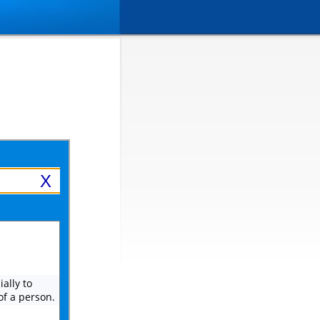
X
ally to
of a person.