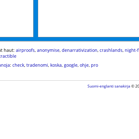
t haut:
airproofs
,
anonymise
,
denarrativization
,
crashlands
,
night-
tractible
anoja
:
check
,
tradenomi
,
koska
,
google
,
ohje
,
pro
Suomi-englanti sanakirja
© 20