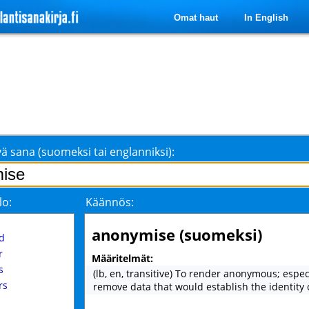
Omat haut
In English
ä sana (suomeksi tai englanniksi):
lo:
Käännös:
anonymise (suomeksi)
d
r
Määritelmät:
s
(lb, en, transitive) To render anonymous; especi
rs
remove data that would establish the identity 