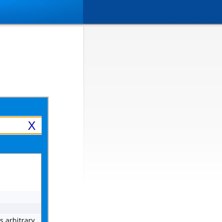
X
s arbitrary