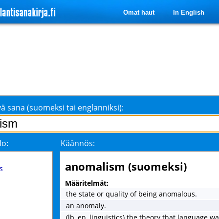
Omat haut
In English
ä sana (suomeksi tai englanniksi):
lo:
Käännös:
anomalism (suomeksi)
s
Määritelmät:
the state or quality of being anomalous.
an anomaly.
(lb, en, linguistics) the theory that language wa