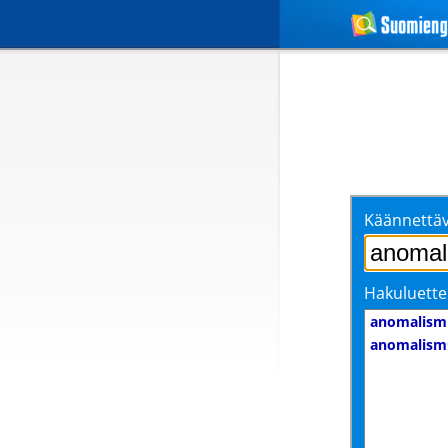
Käännettäv
Hakuluette
anomalism
anomalism