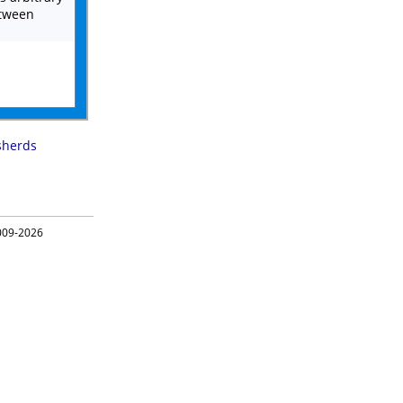
etween
sherds
09-2026