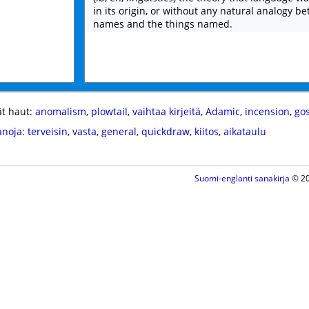
in its origin, or without any natural analogy b
names and the things named.
t haut:
anomalism
,
plowtail
,
vaihtaa kirjeitä
,
Adamic
,
incension
,
go
anoja
:
terveisin
,
vasta
,
general
,
quickdraw
,
kiitos
,
aikataulu
Suomi-englanti sanakirja
© 20