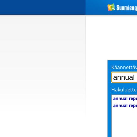
Käännettäv
Hakuluette
annual rep
annual rep