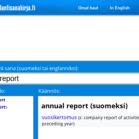
Omat haut
In English
ä sana (suomeksi tai englanniksi):
lo:
Käännös:
ort
annual report (suomeksi)
ort
s
vuosikertomus
(
s
: company report of activiti
preceding year)