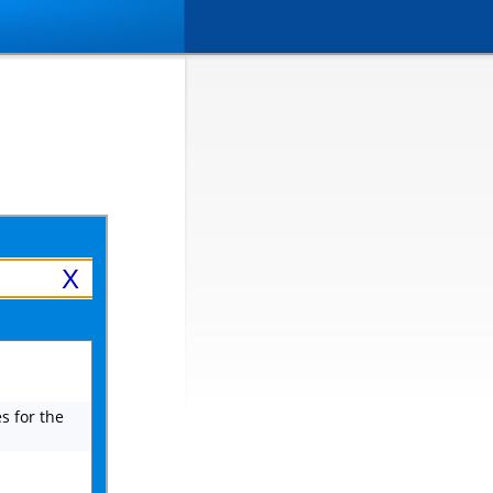
X
es for the