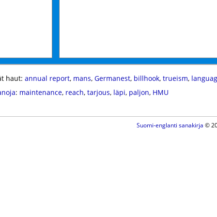
t haut:
annual report
,
mans
,
Germanest
,
billhook
,
trueism
,
langua
anoja
:
maintenance
,
reach
,
tarjous
,
läpi
,
paljon
,
HMU
Suomi-englanti sanakirja
© 20