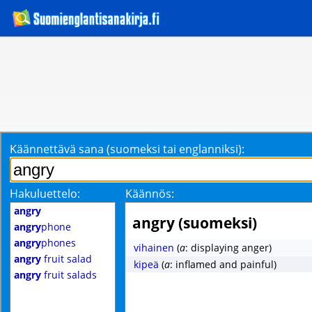
Käännettävä sana (suomeksi tai englanniksi):
Hakuluettelo:
Käännös:
angry
angry (suomeksi)
angry
phone
angry
phones
vihainen
(
a
: displaying anger)
angry
fruit salad
kipeä
(
a
: inflamed and painful)
angry
fruit salads