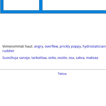
Viimeisimmät haut:
angry
,
overflew
,
prickly poppy
,
hydrostatician
ruddier
Suosittuja sanoja
:
tarkoittaa
,
onko
,
osoite
,
osa
,
saksa
,
maksaa
Tietoa