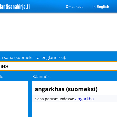
Omat haut
In English
ä sana (suomeksi tai englanniksi):
lo:
Käännös:
angarkhas (suomeksi)
angarkha
Sana perusmuodossa: