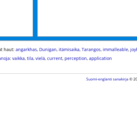
t haut:
angarkhas
,
Dunigan
,
itämisaika
,
Tarangos
,
immalleable
,
joy
anoja
:
vaikka
,
tila
,
vielä
,
current
,
perception
,
application
Suomi-englanti sanakirja
© 20