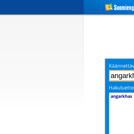
Käännettäv
Hakuluette
angarkhas