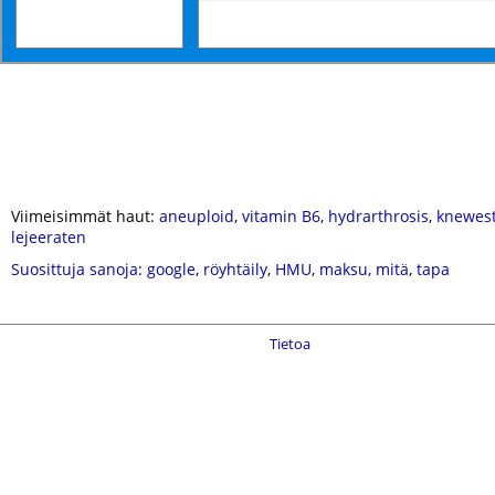
Viimeisimmät haut:
aneuploid
,
vitamin B6
,
hydrarthrosis
,
knewes
lejeeraten
Suosittuja sanoja
:
google
,
röyhtäily
,
HMU
,
maksu
,
mitä
,
tapa
Tietoa