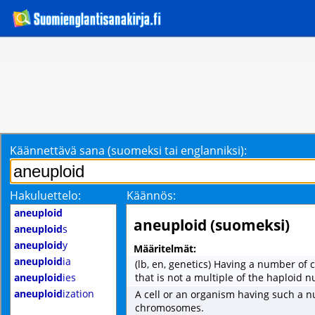
Käännettävä sana (suomeksi tai englanniksi):
Hakuluettelo:
Käännös:
aneuploid
aneuploid (suomeksi)
aneuploid
s
aneuploid
y
Määritelmät:
aneuploid
ia
(lb, en, genetics) Having a number o
aneuploid
ies
that is not a multiple of the haploid 
aneuploid
ization
A cell or an organism having such a 
chromosomes.