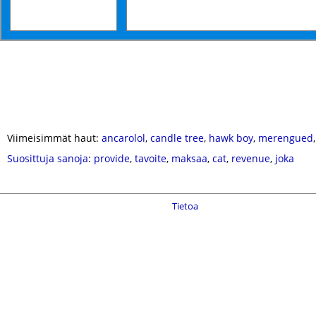
Viimeisimmät haut:
ancarolol
,
candle tree
,
hawk boy
,
merengued
Suosittuja sanoja
:
provide
,
tavoite
,
maksaa
,
cat
,
revenue
,
joka
Tietoa