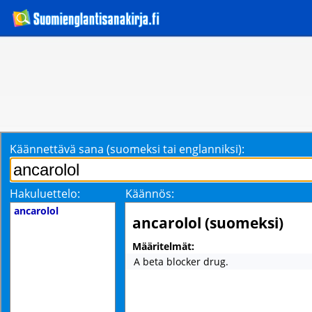
Käännettävä sana (suomeksi tai englanniksi):
Hakuluettelo:
Käännös:
ancarolol
ancarolol (suomeksi)
Määritelmät:
A beta blocker drug.