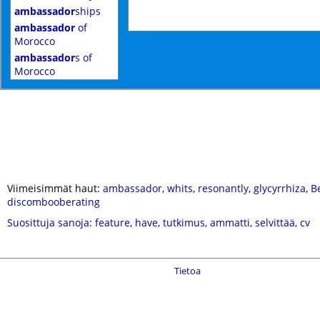
ambassador
ships
ambassador
of
Morocco
ambassador
s of
Morocco
Viimeisimmät haut:
ambassador
,
whits
,
resonantly
,
glycyrrhiza
,
B
discombooberating
Suosittuja sanoja
:
feature
,
have
,
tutkimus
,
ammatti
,
selvittää
,
cv
Tietoa