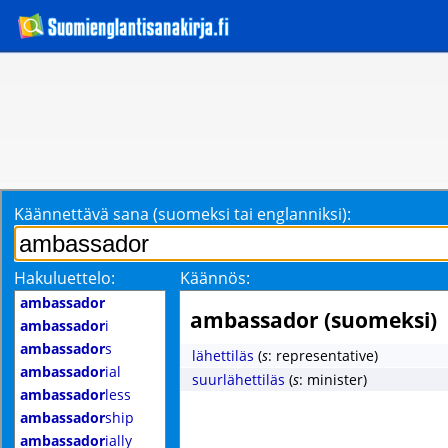
Käännettävä sana (suomeksi tai englanniksi):
Hakuluettelo:
Käännös:
ambassador
ambassador (suomeksi)
ambassador
i
ambassador
s
lähettiläs
(
s
: representative)
ambassador
ial
suurlähettiläs
(
s
: minister)
ambassador
less
ambassador
ship
ambassador
ially