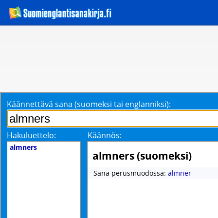
Käännettävä sana (suomeksi tai englanniksi):
Hakuluettelo:
Käännös:
almners
almners (suomeksi)
Sana perusmuodossa:
almner