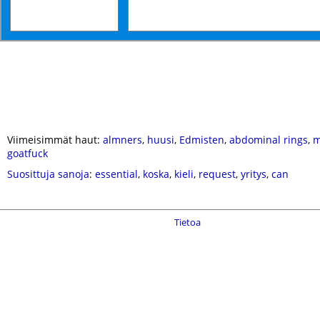
Viimeisimmät haut:
almners
,
huusi
,
Edmisten
,
abdominal rings
,
m
goatfuck
Suosittuja sanoja
:
essential
,
koska
,
kieli
,
request
,
yritys
,
can
Tietoa