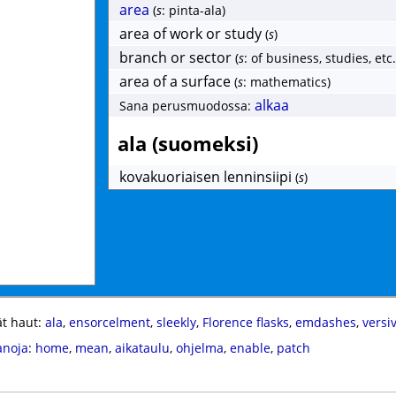
area
(
s
: pinta-ala)
area of work or study
(
s
)
branch or sector
(
s
: of business, studies, etc.
area of a surface
(
s
: mathematics)
alkaa
Sana perusmuodossa:
ala (suomeksi)
kovakuoriaisen lenninsiipi
(
s
)
t haut:
ala
,
ensorcelment
,
sleekly
,
Florence flasks
,
emdashes
,
versi
anoja
:
home
,
mean
,
aikataulu
,
ohjelma
,
enable
,
patch