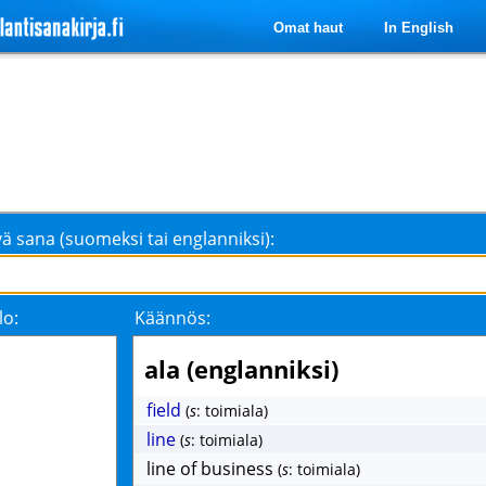
Omat haut
In English
ä sana (suomeksi tai englanniksi):
lo:
Käännös:
ala (englanniksi)
field
(
s
: toimiala)
line
(
s
: toimiala)
line of business
(
s
: toimiala)