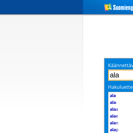
Käännettäv
Hakuluette
ala
ala
-
ala
a
ala
e
ala
n
ala
p