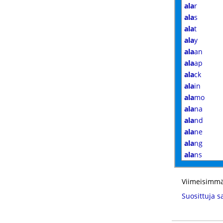
ala
r
ala
s
ala
t
ala
y
ala
an
ala
ap
ala
ck
ala
in
ala
mo
ala
na
ala
nd
ala
ne
ala
ng
ala
ns
Viimeisimmä
Suosittuja s