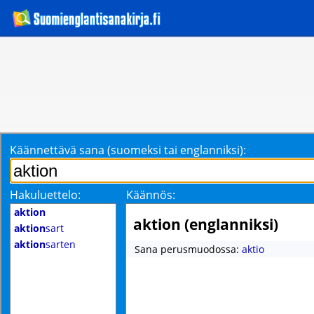
Käännettävä sana (suomeksi tai englanniksi):
Hakuluettelo:
Käännös:
aktion
aktion (englanniksi)
aktion
sart
aktion
sarten
Sana perusmuodossa:
aktio