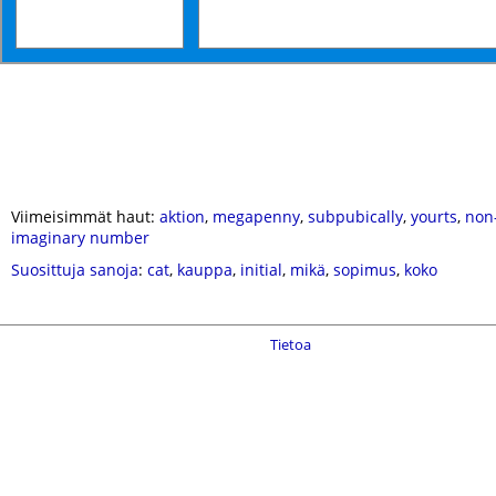
Viimeisimmät haut:
aktion
,
megapenny
,
subpubically
,
yourts
,
non
imaginary number
Suosittuja sanoja
:
cat
,
kauppa
,
initial
,
mikä
,
sopimus
,
koko
Tietoa