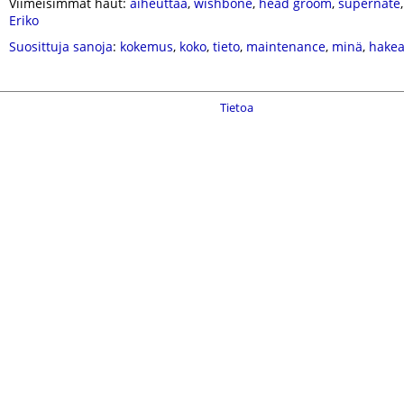
Viimeisimmät haut:
aiheuttaa
,
wishbone
,
head groom
,
supernate
Eriko
Suosittuja sanoja
:
kokemus
,
koko
,
tieto
,
maintenance
,
minä
,
hake
Tietoa