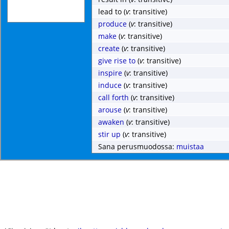
lead to
(
v
: transitive)
produce
(
v
: transitive)
make
(
v
: transitive)
create
(
v
: transitive)
give rise to
(
v
: transitive)
inspire
(
v
: transitive)
induce
(
v
: transitive)
call forth
(
v
: transitive)
arouse
(
v
: transitive)
awaken
(
v
: transitive)
stir up
(
v
: transitive)
Sana perusmuodossa:
muistaa