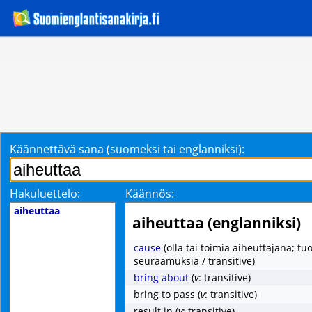
Käännettävä sana (suomeksi tai englanniksi):
Hakuluettelo:
Käännös:
aiheuttaa
aiheuttaa (englanniksi)
cause
(olla tai toimia aiheuttajana; tu
seuraamuksia / transitive)
bring about
(
v
: transitive)
bring to pass
(
v
: transitive)
result in
(
v
: transitive)