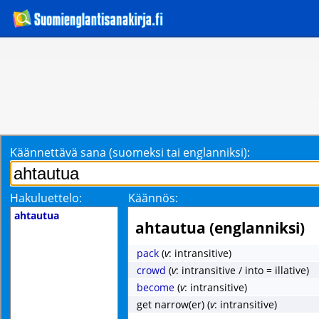
Käännettävä sana (suomeksi tai englanniksi):
Hakuluettelo:
Käännös:
ahtautua
ahtautua (englanniksi)
pack
(
v
: intransitive)
crowd
(
v
: intransitive / into = illative)
become
(
v
: intransitive)
get narrow(er)
(
v
: intransitive)