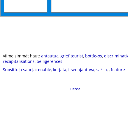
Viimeisimmät haut:
ahtautua
,
grief tourist
,
bottle-os
,
discriminati
recapitalisations
,
belligerences
Suosittuja sanoja
:
enable
,
korjata
,
itseohjautuva
,
saksa
,
,
feature
Tietoa