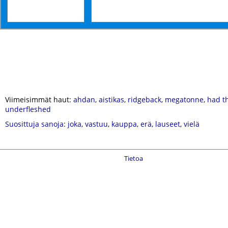
Viimeisimmät haut:
ahdan
,
aistikas
,
ridgeback
,
megatonne
,
had th
underfleshed
Suosittuja sanoja
:
joka
,
vastuu
,
kauppa
,
erä
,
lauseet
,
vielä
Tietoa