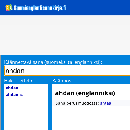
Käännettävä sana (suomeksi tai englanniksi):
Hakuluettelo:
Käännös:
ahdan
ahdan (englanniksi)
ahdan
nut
Sana perusmuodossa:
ahtaa