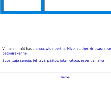
Viimeisimmät haut:
ahaa
,
wide berths
,
Nicollet
,
therizinosaurs
,
s
betonirakenne
Suosittuja sanoja
:
tehtävä
,
päätös
,
joka
,
katsoa
,
essential
,
aika
Tietoa