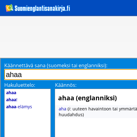
Käännettävä sana (suomeksi tai englanniksi):
Hakuluettelo:
Käännös:
ahaa
ahaa (englanniksi)
ahaa
!
ahaa
-elämys
aha
(
i
: uuteen havaintoon tai ymmärtä
huudahdus)