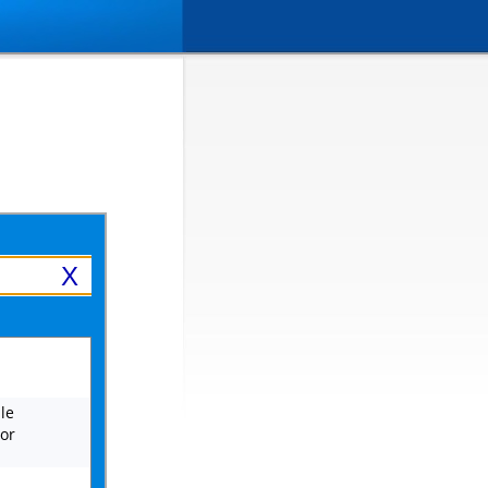
X
le
 or