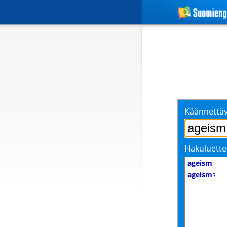
Käännettäv
Hakuluette
ageism
ageism
s