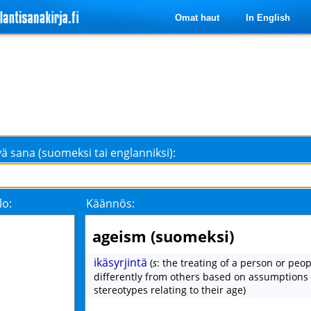
Omat haut
In English
ä sana (suomeksi tai englanniksi):
lo:
Käännös:
ageism (suomeksi)
ikäsyrjintä
(
s
: the treating of a person or peop
differently from others based on assumptions
stereotypes relating to their age)