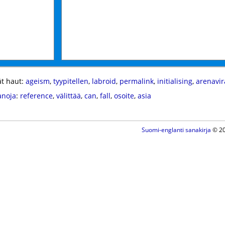
t haut:
ageism
,
tyypitellen
,
labroid
,
permalink
,
initialising
,
arenavir
anoja
:
reference
,
välittää
,
can
,
fall
,
osoite
,
asia
Suomi-englanti sanakirja
© 20