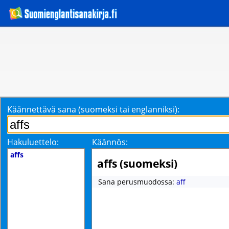
Käännettävä sana (suomeksi tai englanniksi):
Hakuluettelo:
Käännös:
affs
affs (suomeksi)
Sana perusmuodossa:
aff