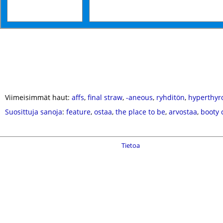
Viimeisimmät haut:
affs
,
final straw
,
-aneous
,
ryhditön
,
hyperthyr
Suosittuja sanoja
:
feature
,
ostaa
,
the place to be
,
arvostaa
,
booty c
Tietoa