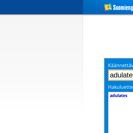
Käännettäv
Hakuluette
adulates