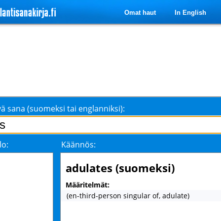
Omat haut
In English
ä sana (suomeksi tai englanniksi):
lo:
Käännös:
adulates (suomeksi)
Määritelmät:
(en-third-person singular of, adulate)