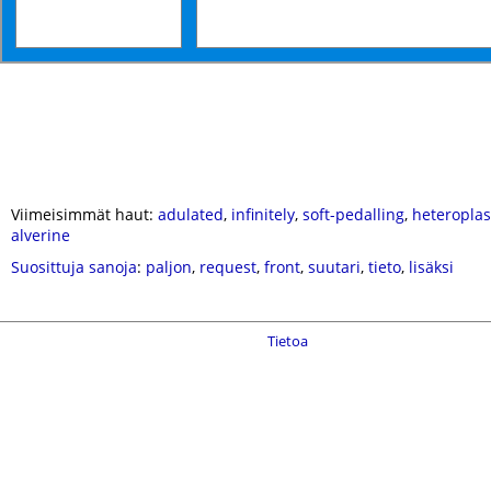
Viimeisimmät haut:
adulated
,
infinitely
,
soft-pedalling
,
heteropla
alverine
Suosittuja sanoja
:
paljon
,
request
,
front
,
suutari
,
tieto
,
lisäksi
Tietoa