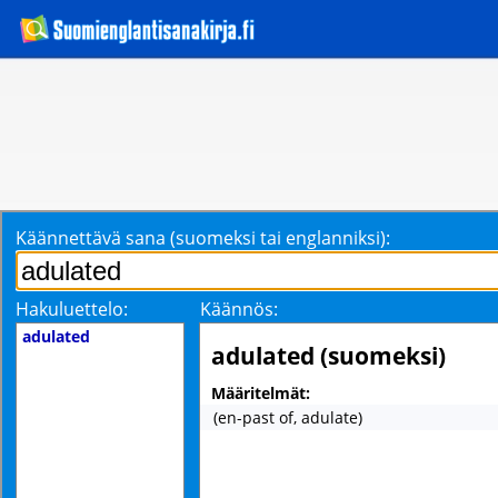
Käännettävä sana (suomeksi tai englanniksi):
Hakuluettelo:
Käännös:
adulated
adulated (suomeksi)
Määritelmät:
(en-past of, adulate)