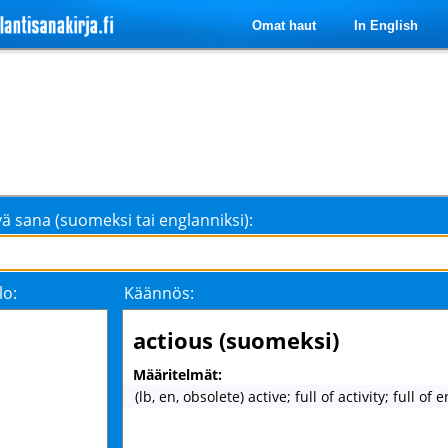
Omat haut
In English
ä sana (suomeksi tai englanniksi):
lo:
Käännös:
actious (suomeksi)
Määritelmät:
(lb, en, obsolete) active; full of activity; full of 