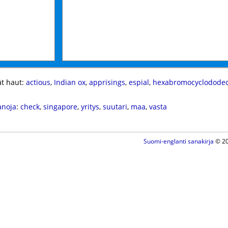
t haut:
actious
,
Indian ox
,
apprisings
,
espial
,
hexabromocyclodode
anoja
:
check
,
singapore
,
yritys
,
suutari
,
maa
,
vasta
Suomi-englanti sanakirja
© 20