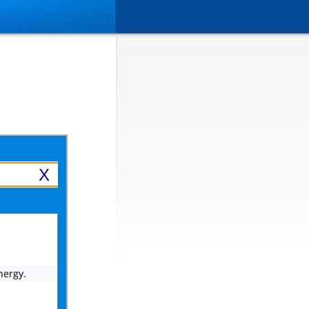
X
energy.