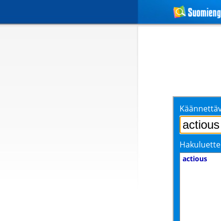
Käännettäv
Hakuluette
actious