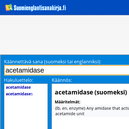
Käännettävä sana (suomeksi tai englanniksi):
Hakuluettelo:
Käännös:
acetamidase
acetamidase (suomeksi)
acetamidase
s
Määritelmät:
(lb, en, enzyme) Any amidase that act
acetamide unit