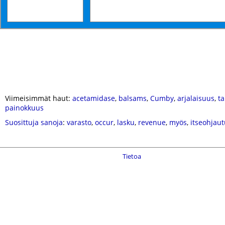
Viimeisimmät haut:
acetamidase
,
balsams
,
Cumby
,
arjalaisuus
,
ta
painokkuus
Suosittuja sanoja
:
varasto
,
occur
,
lasku
,
revenue
,
myös
,
itseohjau
Tietoa