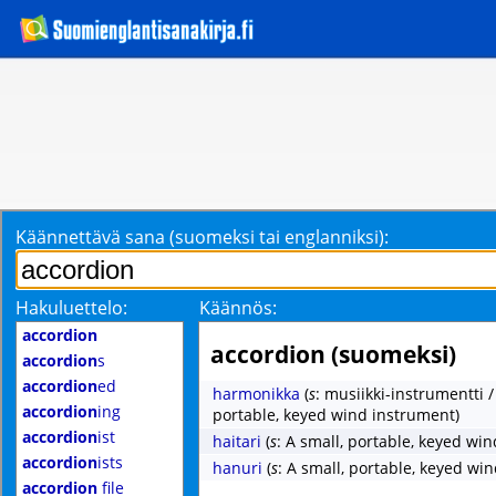
Käännettävä sana (suomeksi tai englanniksi):
Hakuluettelo:
Käännös:
accordion
accordion (suomeksi)
accordion
s
accordion
ed
harmonikka
(
s
: musiikki-instrumentti /
accordion
ing
portable, keyed wind instrument)
accordion
ist
haitari
(
s
: A small, portable, keyed wi
accordion
ists
hanuri
(
s
: A small, portable, keyed wi
accordion
file