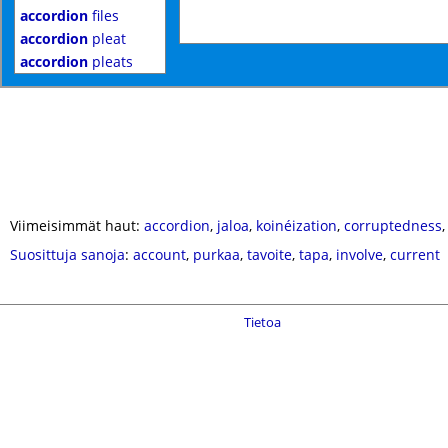
accordion
files
accordion
pleat
accordion
pleats
Viimeisimmät haut:
accordion
,
jaloa
,
koinéization
,
corruptedness
Suosittuja sanoja
:
account
,
purkaa
,
tavoite
,
tapa
,
involve
,
current
Tietoa