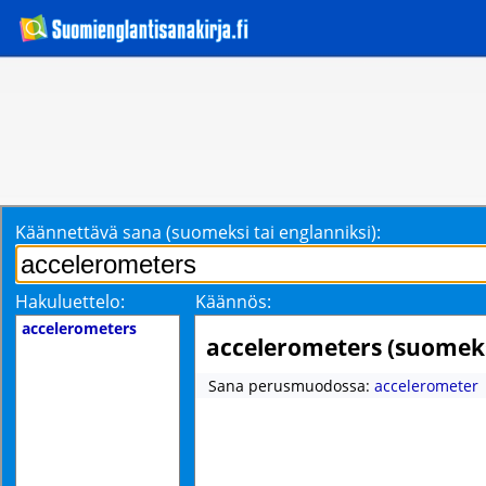
Käännettävä sana (suomeksi tai englanniksi):
Hakuluettelo:
Käännös:
accelerometers
accelerometers (suomeks
Sana perusmuodossa:
accelerometer