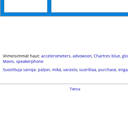
Viimeisimmät haut:
accelerometers
,
advowson
,
Chartres blue
,
gl
Mavis
,
speakerphone
Suosittuja sanoja
:
paljon
,
mikä
,
varasto
,
suorittaa
,
purchase
,
enga
Tietoa