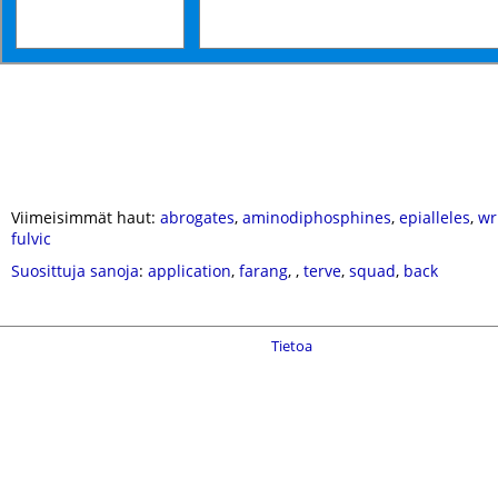
Viimeisimmät haut:
abrogates
,
aminodiphosphines
,
epialleles
,
wr
fulvic
Suosittuja sanoja
:
application
,
farang
,
,
terve
,
squad
,
back
Tietoa