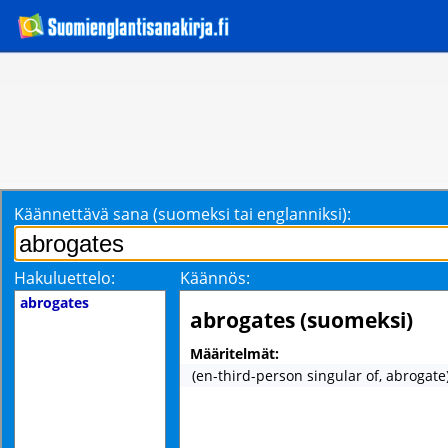
Käännettävä sana (suomeksi tai englanniksi):
Hakuluettelo:
Käännös:
abrogates
abrogates (suomeksi)
Määritelmät:
(en-third-person singular of, abrogate