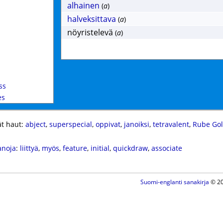
alhainen
(
a
)
halveksittava
(
a
)
nöyristelevä
(
a
)
ss
es
t haut:
abject
,
superspecial
,
oppivat
,
janoiksi
,
tetravalent
,
Rube Go
anoja
:
liittyä
,
myös
,
feature
,
initial
,
quickdraw
,
associate
Suomi-englanti sanakirja
© 20