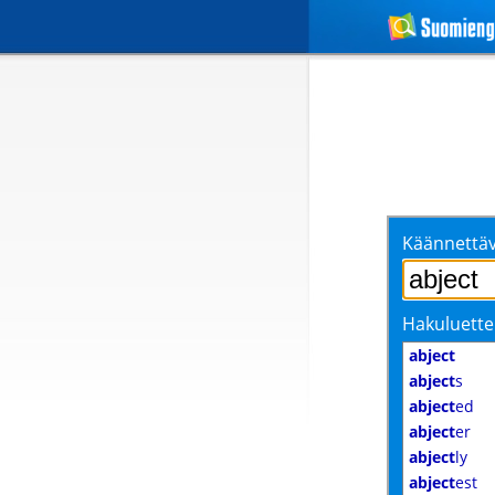
Käännettäv
Hakuluette
abject
abject
s
abject
ed
abject
er
abject
ly
abject
est