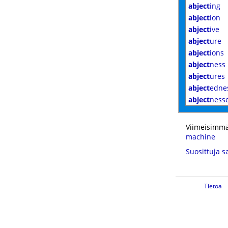
abject
ing
abject
ion
abject
ive
abject
ure
abject
ions
abject
ness
abject
ures
abject
edne
abject
ness
Viimeisimmä
machine
Suosittuja s
Tietoa