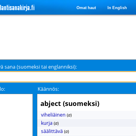
Omat haut
In English
ä sana (suomeksi tai englanniksi):
lo:
Käännös:
abject (suomeksi)
viheliäinen
(
a
)
kurja
(
a
)
säälittävä
(
a
)