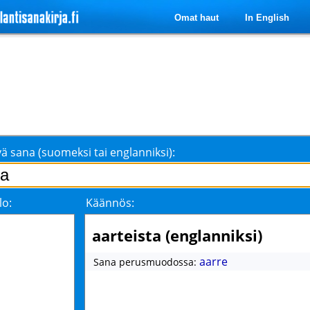
Omat haut
In English
ä sana (suomeksi tai englanniksi):
lo:
Käännös:
aarteista (englanniksi)
aarre
Sana perusmuodossa: