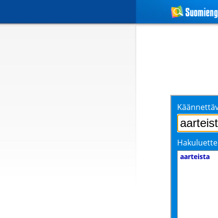
Käännettäv
Hakuluette
aarteista