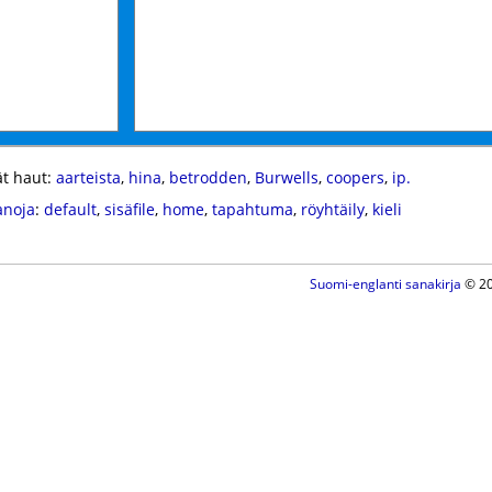
t haut:
aarteista
,
hina
,
betrodden
,
Burwells
,
coopers
,
ip.
anoja
:
default
,
sisäfile
,
home
,
tapahtuma
,
röyhtäily
,
kieli
Suomi-englanti sanakirja
© 20