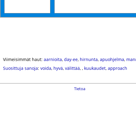
Viimeisimmät haut:
aarnioita
,
day-ee
,
hirnunta
,
apuohjelma
,
man
Suosittuja sanoja
:
voida
,
hyvä
,
välittää
,
,
kuukaudet
,
approach
Tietoa