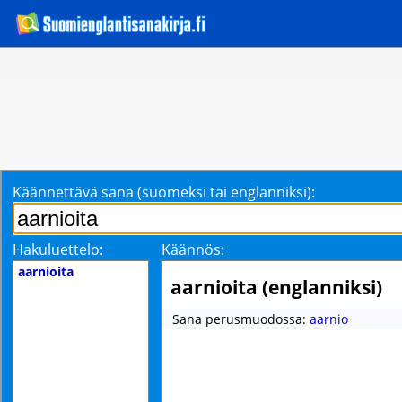
Käännettävä sana (suomeksi tai englanniksi):
Hakuluettelo:
Käännös:
aarnioita
aarnioita (englanniksi)
Sana perusmuodossa:
aarnio