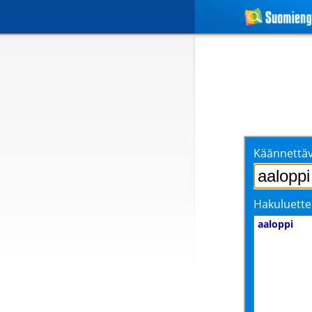
Käännettäv
Hakuluette
aaloppi