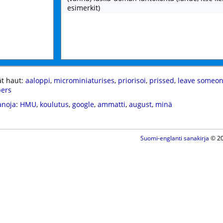
esimerkit)
t haut:
aaloppi
,
microminiaturises
,
priorisoi
,
prissed
,
leave someon
ers
anoja
:
HMU
,
koulutus
,
google
,
ammatti
,
august
,
minä
Suomi-englanti sanakirja
© 20