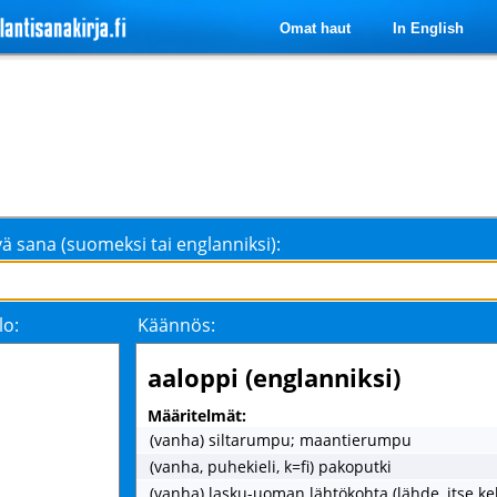
Omat haut
In English
ä sana (suomeksi tai englanniksi):
lo:
Käännös:
aaloppi (englanniksi)
Määritelmät:
(vanha) siltarumpu; maantierumpu
(vanha, puhekieli, k=fi) pakoputki
(vanha) lasku-uoman lähtökohta (lähde, itse kek