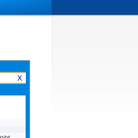
X
sityt