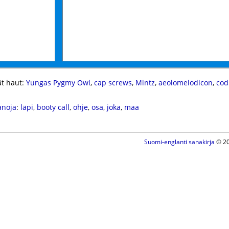
t haut:
Yungas Pygmy Owl
,
cap screws
,
Mintz
,
aeolomelodicon
,
cod
anoja
:
läpi
,
booty call
,
ohje
,
osa
,
joka
,
maa
Suomi-englanti sanakirja
© 20