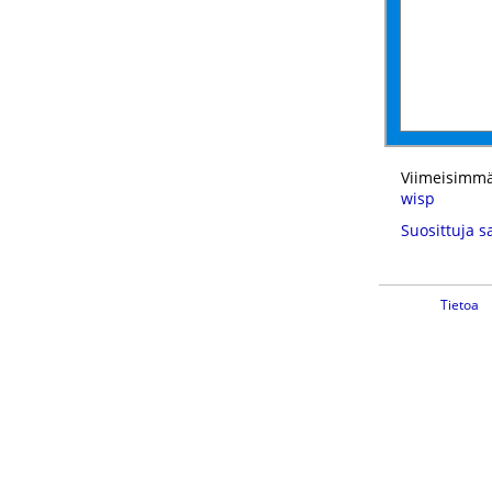
Viimeisimmä
wisp
Suosittuja s
Tietoa