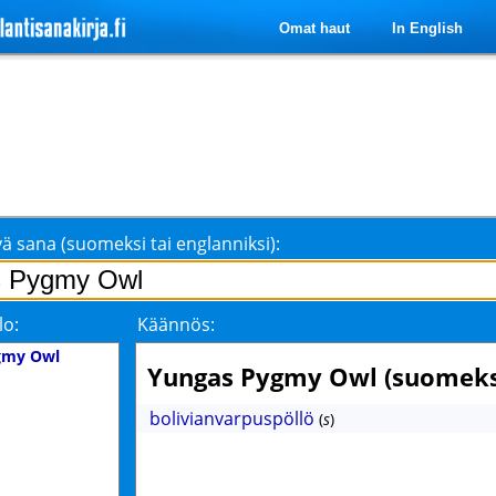
Omat haut
In English
ä sana (suomeksi tai englanniksi):
lo:
Käännös:
gmy Owl
Yungas Pygmy Owl (suomeks
bolivianvarpuspöllö
(
s
)