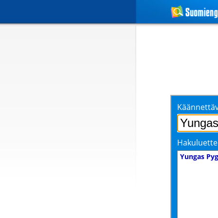
Käännettäv
Hakuluette
Yungas Py