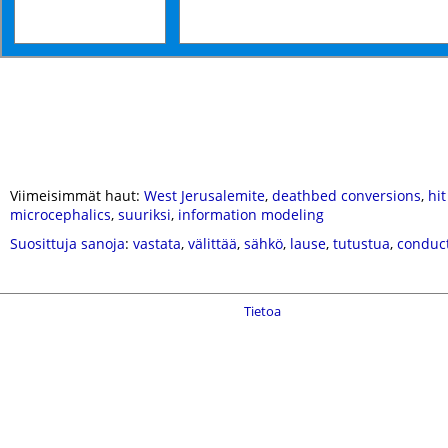
Viimeisimmät haut:
West Jerusalemite
,
deathbed conversions
,
hit
microcephalics
,
suuriksi
,
information modeling
Suosittuja sanoja
:
vastata
,
välittää
,
sähkö
,
lause
,
tutustua
,
conduc
Tietoa