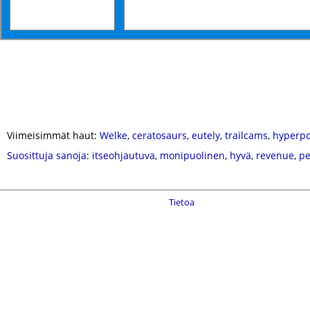
Viimeisimmät haut:
Welke
,
ceratosaurs
,
eutely
,
trailcams
,
hyperpo
Suosittuja sanoja
:
itseohjautuva
,
monipuolinen
,
hyvä
,
revenue
,
pe
Tietoa