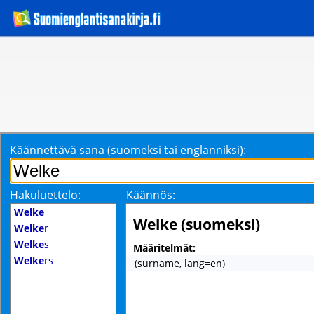
Käännettävä sana (suomeksi tai englanniksi):
Hakuluettelo:
Käännös:
Welke
Welke (suomeksi)
Welke
r
Welke
s
Määritelmät:
Welke
rs
(surname, lang=en)