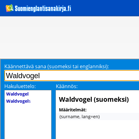
Käännettävä sana (suomeksi tai englanniksi):
Hakuluettelo:
Käännös:
Waldvogel
Waldvogel (suomeksi)
Waldvogel
s
Määritelmät:
(surname, lang=en)