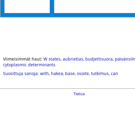
Viimeisimmät haut:
W states
,
aubrietias
,
budjettisuora
,
päivänsil
cytoplasmic determinants
Suosittuja sanoja
:
with
,
hakea
,
base
,
osoite
,
tutkimus
,
can
Tietoa