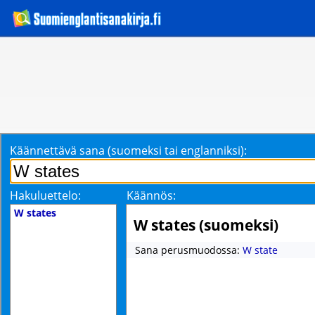
Käännettävä sana (suomeksi tai englanniksi):
Hakuluettelo:
Käännös:
W states
W states (suomeksi)
Sana perusmuodossa:
W state