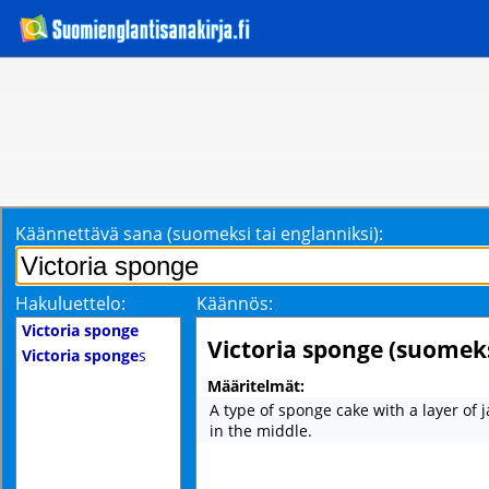
Käännettävä sana (suomeksi tai englanniksi):
Hakuluettelo:
Käännös:
Victoria sponge
Victoria sponge (suomeks
Victoria sponge
s
Määritelmät:
A type of sponge cake with a layer of
in the middle.