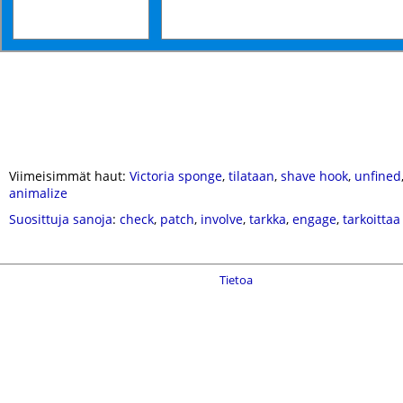
Viimeisimmät haut:
Victoria sponge
,
tilataan
,
shave hook
,
unfined
animalize
Suosittuja sanoja
:
check
,
patch
,
involve
,
tarkka
,
engage
,
tarkoittaa
Tietoa