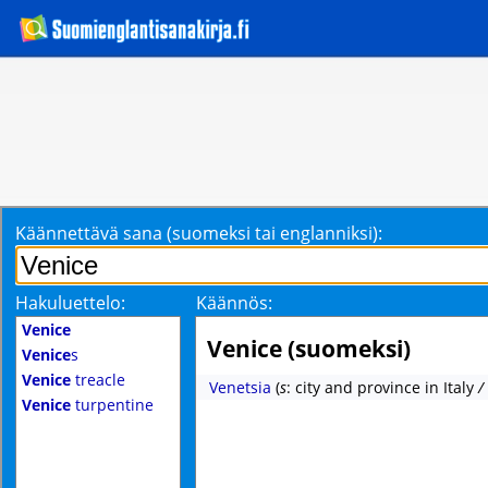
Käännettävä sana (suomeksi tai englanniksi):
Hakuluettelo:
Käännös:
Venice
Venice (suomeksi)
Venice
s
Venice
treacle
Venetsia
(
s
: city and province in Italy
/
Venice
turpentine