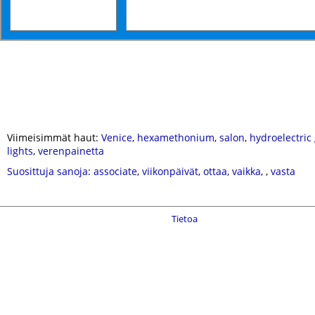
Viimeisimmät haut:
Venice
,
hexamethonium
,
salon
,
hydroelectric
lights
,
verenpainetta
Suosittuja sanoja
:
associate
,
viikonpäivät
,
ottaa
,
vaikka
,
,
vasta
Tietoa