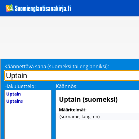
Käännettävä sana (suomeksi tai englanniksi):
Hakuluettelo:
Käännös:
Uptain
Uptain (suomeksi)
Uptain
s
Määritelmät:
(surname, lang=en)