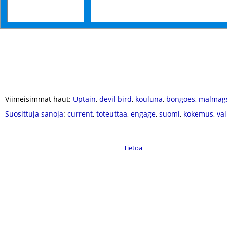
Viimeisimmät haut:
Uptain
,
devil bird
,
kouluna
,
bongoes
,
malmag
Suosittuja sanoja
:
current
,
toteuttaa
,
engage
,
suomi
,
kokemus
,
va
Tietoa