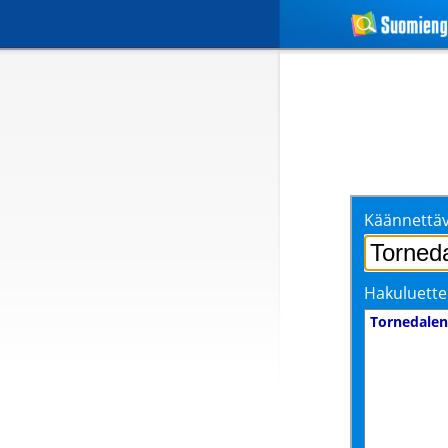
Käännettäv
Hakuluette
Tornedalen