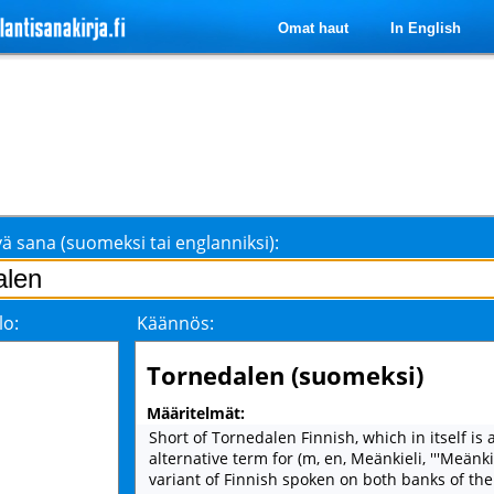
Omat haut
In English
ä sana (suomeksi tai englanniksi):
lo:
Käännös:
Tornedalen (suomeksi)
Määritelmät:
Short of Tornedalen Finnish, which in itself is 
alternative term for (m, en, Meänkieli, '''Meänkiel
variant of Finnish spoken on both banks of the