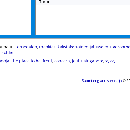
Torne.
t haut:
Tornedalen
,
thankies
,
kaksinkertainen jalussolmu
,
gerontoc
 soldier
anoja
:
the place to be
,
front
,
concern
,
joulu
,
singapore
,
syksy
Suomi-englanti sanakirja
© 20