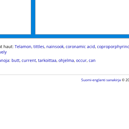
t haut:
Telamon
,
tittles
,
nainsook
,
coronamic acid
,
coproporphyrin
vely
anoja
:
butt
,
current
,
tarkoittaa
,
ohjelma
,
occur
,
can
Suomi-englanti sanakirja
© 20