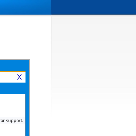
X
 for support.