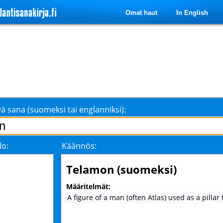
Omat haut
In English
ä sana (suomeksi tai englanniksi):
lo:
Käännös:
Telamon (suomeksi)
Määritelmät:
A figure of a man (often Atlas) used as a pillar