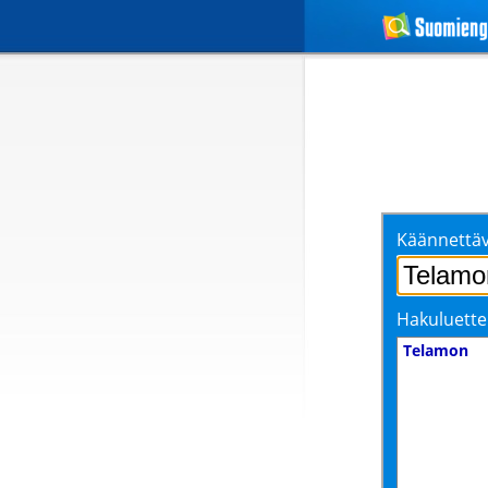
Käännettäv
Hakuluette
Telamon