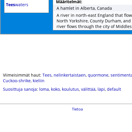
Määritelmät:
Tees
waters
A hamlet in Alberta, Canada
A river in north-east England that flo
North Yorkshire, County Durham, and 
river flows through the city of Middle
Viimeisimmät haut:
Tees
,
nelinkertaistaen
,
quormone
,
sentimenta
Cuckoo-shrike
,
kieliin
Suosittuja sanoja
:
loma
,
koko
,
koulutus
,
välittää
,
läpi
,
default
Tietoa