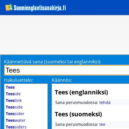
Käännettävä sana (suomeksi tai englanniksi):
Hakuluettelo:
Käännös:
Tees
Tees (englanniksi)
Tees
ide
Tees
link
Sana perusmuodossa:
tehdä
Tees
side
Tees (suomeksi)
Tees
sider
Tees
water
Sana perusmuodossa:
tee
Tees
siders