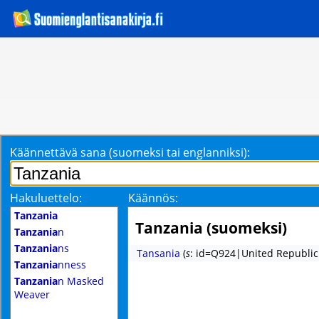
Käännettävä sana (suomeksi tai englanniksi):
Hakuluettelo:
Käännös:
Tanzania
Tanzania (suomeksi)
Tanzania
n
Tanzania
ns
Tansania
(
s
: id=Q924|United Republic
Tanzania
nness
Tanzania
n Masked
Weaver