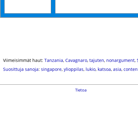
Viimeisimmät haut:
Tanzania
,
Cavagnaro
,
tajuten
,
nonargument
,
Suosittuja sanoja
:
singapore
,
ylioppilas
,
lukio
,
katsoa
,
asia
,
conten
Tietoa