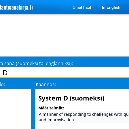
Omat haut
In English
ä sana (suomeksi tai englanniksi):
lo:
Käännös:
System D (suomeksi)
Määritelmät:
A manner of responding to challenges with qui
and improvisation.