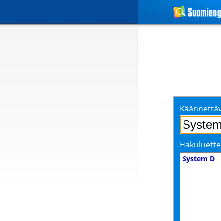
Käännettäv
Hakuluette
System D