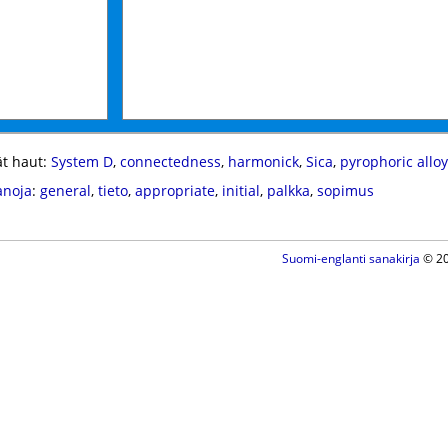
t haut:
System D
,
connectedness
,
harmonick
,
Sica
,
pyrophoric alloy
anoja
:
general
,
tieto
,
appropriate
,
initial
,
palkka
,
sopimus
Suomi-englanti sanakirja
© 20