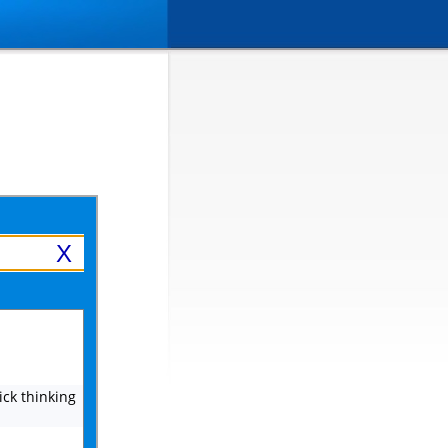
X
ck thinking