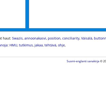
t haut:
Swazis
,
annoonakasvi
,
position
,
conciliarity
,
Väisälä
,
button
anoja
:
HMU
,
tutkimus
,
jakaa
,
tehtävä
,
ohje
,
Suomi-englanti sanakirja
© 20