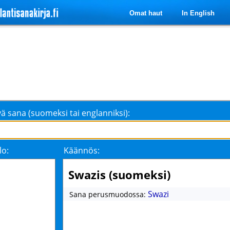
Omat haut
In English
ä sana (suomeksi tai englanniksi):
lo:
Käännös:
Swazis (suomeksi)
Swazi
Sana perusmuodossa: