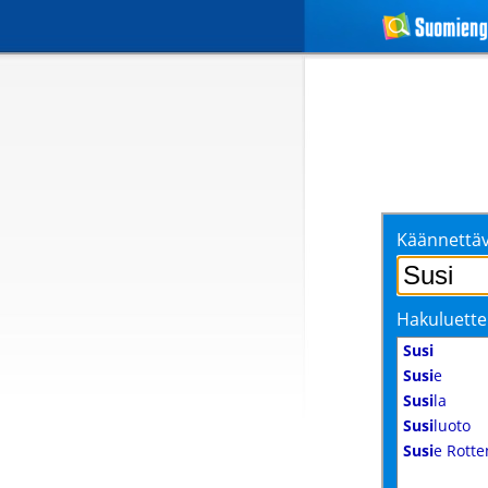
Käännettäv
Hakuluette
Susi
Susi
e
Susi
la
Susi
luoto
Susi
e Rotte