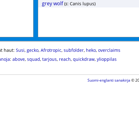
grey wolf
(
s
: Canis lupus)
t haut:
Susi
,
gecko
,
Afrotropic
,
subfolder
,
heko
,
overclaims
anoja
:
above
,
squad
,
tarjous
,
reach
,
quickdraw
,
ylioppilas
Suomi-englanti sanakirja
© 20