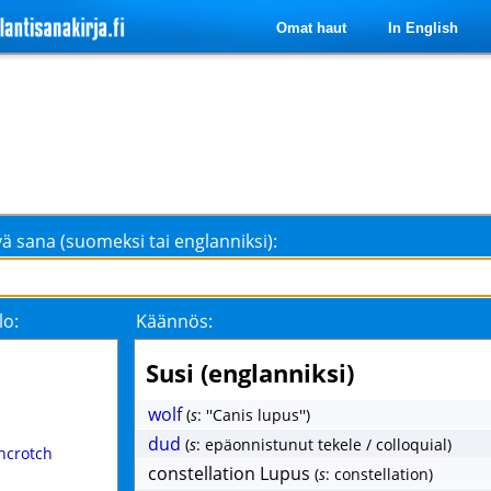
Omat haut
In English
ä sana (suomeksi tai englanniksi):
lo:
Käännös:
Susi (englanniksi)
wolf
(
s
: ''Canis lupus'')
dud
(
s
: epäonnistunut tekele / colloquial)
ncrotch
constellation Lupus
(
s
: constellation)