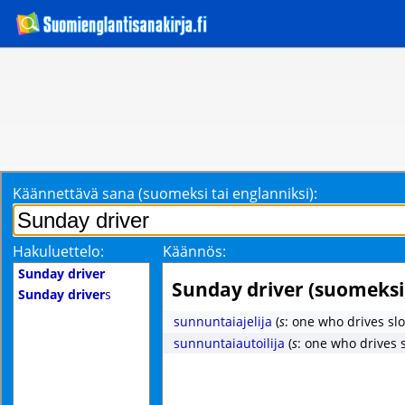
Käännettävä sana (suomeksi tai englanniksi):
Hakuluettelo:
Käännös:
Sunday driver
Sunday driver (suomeksi
Sunday driver
s
sunnuntaiajelija
(
s
: one who drives slo
sunnuntaiautoilija
(
s
: one who drives 