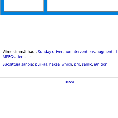
Viimeisimmät haut:
Sunday driver
,
noninterventions
,
augmented 
MPEGs
,
demasts
Suosittuja sanoja
:
purkaa
,
hakea
,
which
,
pro
,
sähkö
,
ignition
Tietoa