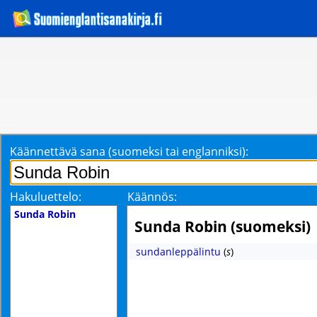
Käännettävä sana (suomeksi tai englanniksi):
Hakuluettelo:
Käännös:
Sunda Robin
Sunda Robin (suomeksi)
sundanleppälintu
(
s
)