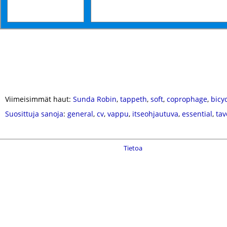
Viimeisimmät haut:
Sunda Robin
,
tappeth
,
soft
,
coprophage
,
bicyc
Suosittuja sanoja
:
general
,
cv
,
vappu
,
itseohjautuva
,
essential
,
tav
Tietoa