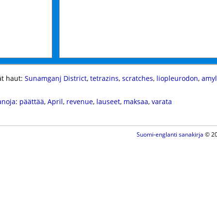
t haut:
Sunamganj District
,
tetrazins
,
scratches
,
liopleurodon
,
amyl
anoja
:
päättää
,
April
,
revenue
,
lauseet
,
maksaa
,
varata
Suomi-englanti sanakirja
© 20