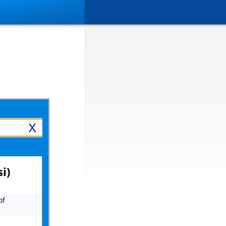
X
i)
of