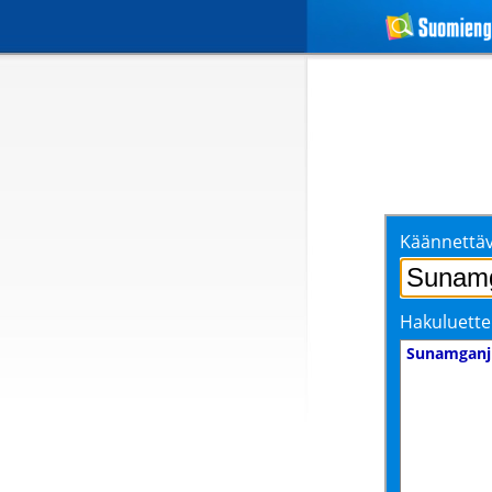
Käännettäv
Hakuluette
Sunamganj 