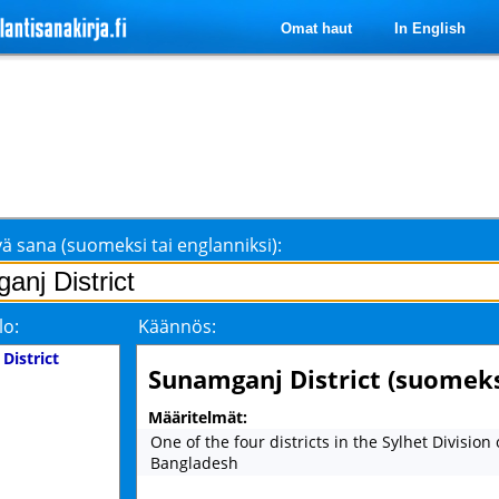
Omat haut
In English
ä sana (suomeksi tai englanniksi):
lo:
Käännös:
District
Sunamganj District (suomeks
Määritelmät:
One of the four districts in the Sylhet Division 
Bangladesh