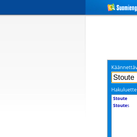
Käännettäv
Hakuluette
Stoute
Stoute
s