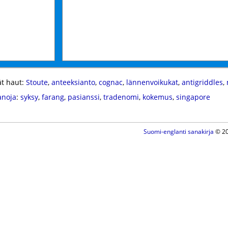
t haut:
Stoute
,
anteeksianto
,
cognac
,
lännenvoikukat
,
antigriddles
,
anoja
:
syksy
,
farang
,
pasianssi
,
tradenomi
,
kokemus
,
singapore
Suomi-englanti sanakirja
© 20