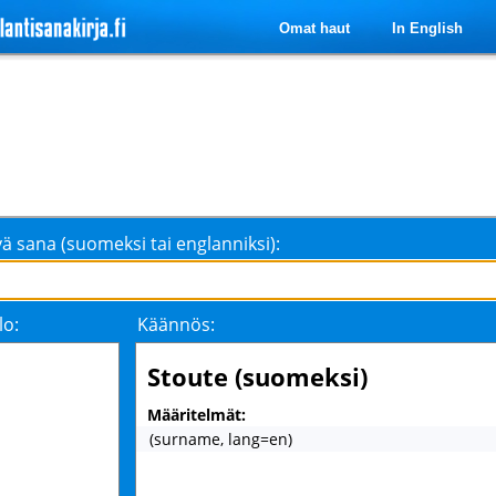
Omat haut
In English
ä sana (suomeksi tai englanniksi):
lo:
Käännös:
Stoute (suomeksi)
Määritelmät:
(surname, lang=en)