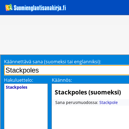
Käännettävä sana (suomeksi tai englanniksi):
Hakuluettelo:
Käännös:
Stackpoles
Stackpoles (suomeksi)
Sana perusmuodossa:
Stackpole