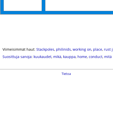
Viimeisimmät haut:
Stackpoles
,
philinids
,
working on
,
place
,
rust 
Suosittuja sanoja
:
kuukaudet
,
mikä
,
kauppa
,
home
,
conduct
,
mitä
Tietoa