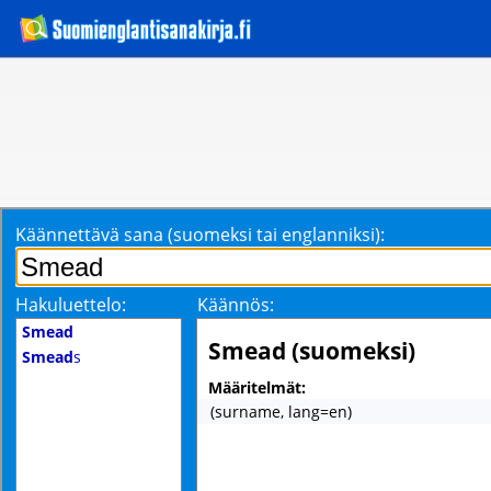
Käännettävä sana (suomeksi tai englanniksi):
Hakuluettelo:
Käännös:
Smead
Smead (suomeksi)
Smead
s
Määritelmät:
(surname, lang=en)