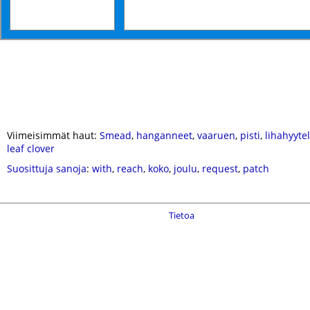
Viimeisimmät haut:
Smead
,
hanganneet
,
vaaruen
,
pisti
,
lihahyyte
leaf clover
Suosittuja sanoja
:
with
,
reach
,
koko
,
joulu
,
request
,
patch
Tietoa