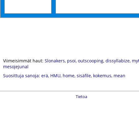
Viimeisimmät haut:
Slonakers
,
psoi
,
outscooping
,
dissyllabize
,
my
mesojejunal
Suosittuja sanoja
:
erä
,
HMU
,
home
,
sisäfile
,
kokemus
,
mean
Tietoa