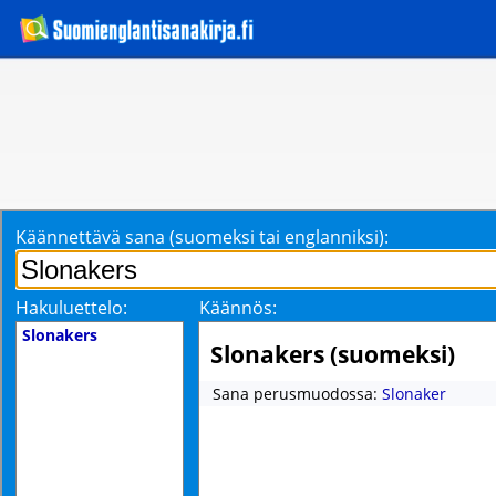
Käännettävä sana (suomeksi tai englanniksi):
Hakuluettelo:
Käännös:
Slonakers
Slonakers (suomeksi)
Sana perusmuodossa:
Slonaker